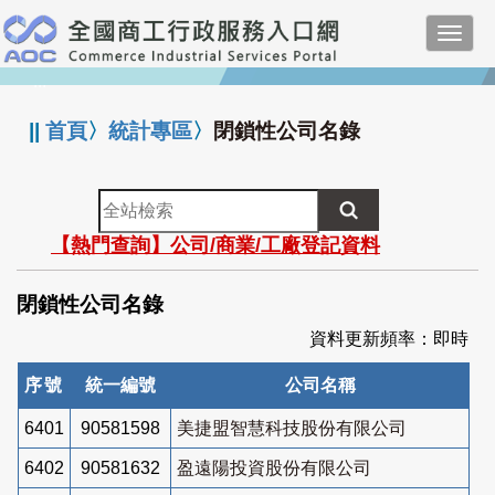
跳
Toggl
到
navig
主
:::
要
內
||
首頁
〉
統計專區
〉
閉鎖性公司名錄
容
全
站
【熱門查詢】公司/商業/工廠登記資料
檢
索
閉鎖性公司名錄
資料更新頻率：即時
序號
統一編號
公司名稱
6401
90581598
美捷盟智慧科技股份有限公司
6402
90581632
盈遠陽投資股份有限公司