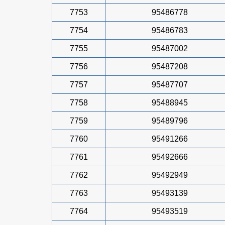
7753
95486778
7754
95486783
7755
95487002
7756
95487208
7757
95487707
7758
95488945
7759
95489796
7760
95491266
7761
95492666
7762
95492949
7763
95493139
7764
95493519