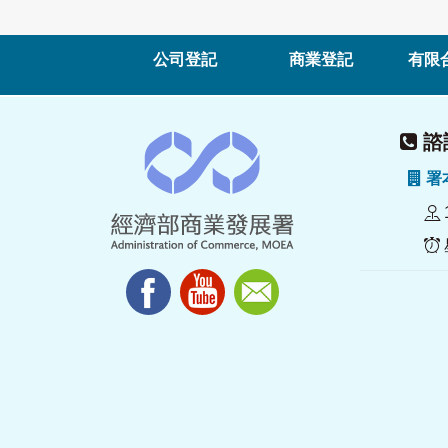
公司登記
商業登記
有限
諮詢