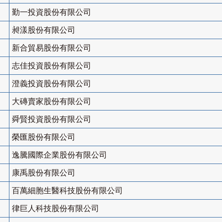
勤一投資股份有限公司
昶漾股份有限公司
新合貿易股份有限公司
志佳投資股份有限公司
澄義投資股份有限公司
大磚賣家股份有限公司
舜賢投資股份有限公司
榮匯股份有限公司
逸騰國際企業股份有限公司
康禹股份有限公司
百萬細胞生醫科技股份有限公司
律巨人科技股份有限公司