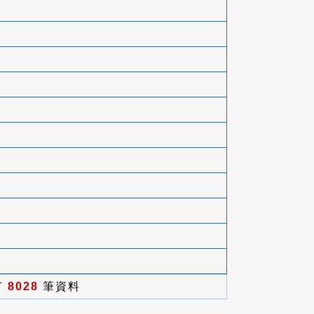
有
8028
筆資料