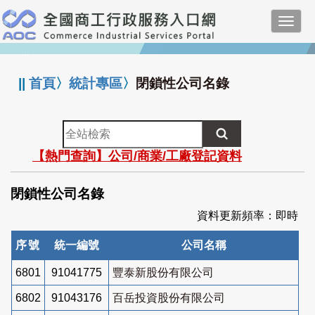
跳
Toggl
到
navig
主
:::
要
內
||
首頁
〉
統計專區
〉
閉鎖性公司名錄
容
全
站
【熱門查詢】公司/商業/工廠登記資料
檢
索
閉鎖性公司名錄
資料更新頻率：即時
序號
統一編號
公司名稱
6801
91041775
豐泰新股份有限公司
6802
91043176
百岳投資股份有限公司