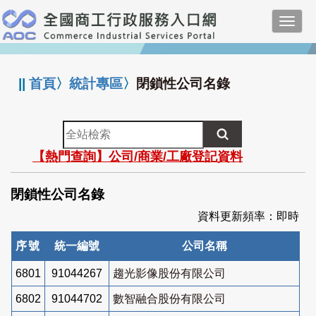
跳
Toggl
到
navig
主
:::
要
內
||
首頁
〉
統計專區
〉
閉鎖性公司名錄
容
全
站
【熱門查詢】公司/商業/工廠登記資料
檢
索
閉鎖性公司名錄
資料更新頻率：即時
序號
統一編號
公司名稱
6801
91044267
趨光影像股份有限公司
6802
91044702
數智融合股份有限公司