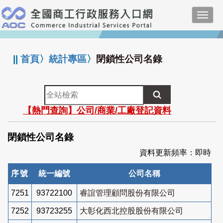
跳
Toggl
到
navig
主
:::
要
內
||
首頁
〉
統計專區
〉
閉鎖性公司名錄
容
全
站
【熱門查詢】公司/商業/工廠登記資料
檢
索
閉鎖性公司名錄
資料更新頻率：即時
序號
統一編號
公司名稱
7251
93722100
睿誼管理顧問股份有限公司
7252
93723255
大彰化西北控股股份有限公司