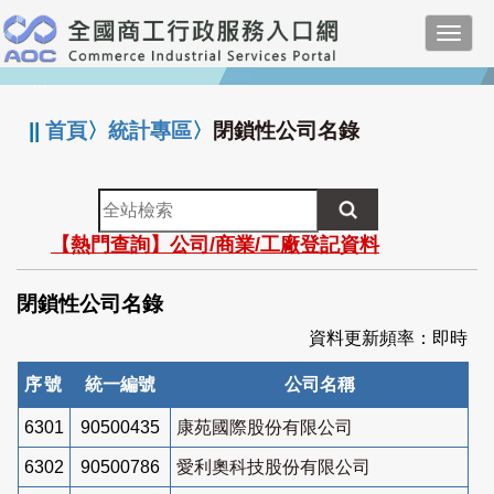
跳
Toggl
到
navig
主
:::
要
內
||
首頁
〉
統計專區
〉
閉鎖性公司名錄
容
全
站
【熱門查詢】公司/商業/工廠登記資料
檢
索
閉鎖性公司名錄
資料更新頻率：即時
序號
統一編號
公司名稱
6301
90500435
康苑國際股份有限公司
6302
90500786
愛利奧科技股份有限公司