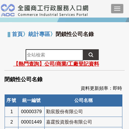
跳
Toggl
到
navig
主
:::
要
內
||
首頁
〉
統計專區
〉
閉鎖性公司名錄
容
全
站
【熱門查詢】公司/商業/工廠登記資料
檢
索
閉鎖性公司名錄
資料更新頻率：即時
序號
統一編號
公司名稱
1
00000379
勤宸股份有限公司
2
00001449
嘉霆投資股份有限公司