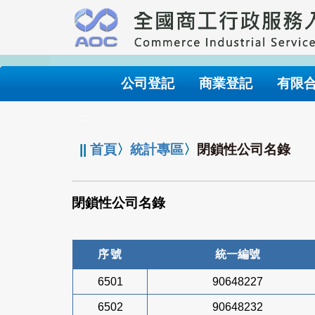
跳
到
主
要
內
公司登記
商業登記
有限
容
:::
||
首頁
〉
統計專區
〉
閉鎖性公司名錄
閉鎖性公司名錄
序號
統一編號
6501
90648227
6502
90648232