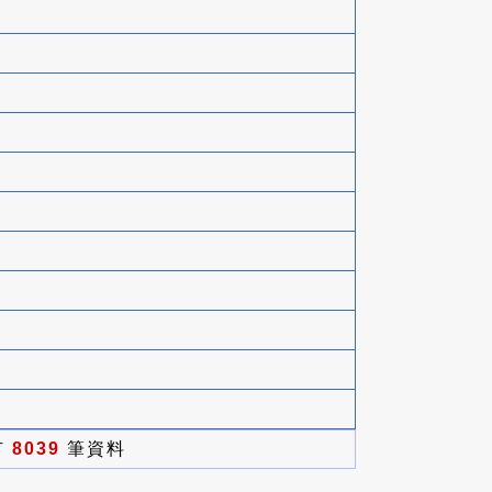
有
8039
筆資料