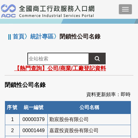
跳
Toggl
到
navig
主
:::
要
內
||
首頁
〉
統計專區
〉
閉鎖性公司名錄
容
全
站
【熱門查詢】公司/商業/工廠登記資料
檢
索
閉鎖性公司名錄
資料更新頻率：即時
序號
統一編號
公司名稱
1
00000379
勤宸股份有限公司
2
00001449
嘉霆投資股份有限公司