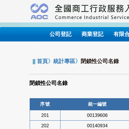
跳
到
主
要
內
公司登記
商業登記
有限
容
:::
||
首頁
〉
統計專區
〉
閉鎖性公司名錄
閉鎖性公司名錄
序號
統一編號
201
00139606
202
00140934