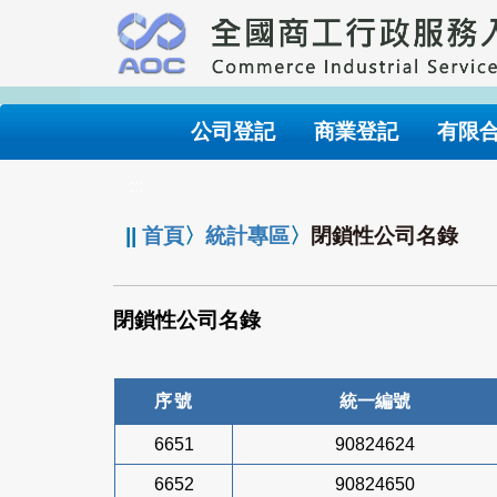
跳
到
主
要
內
公司登記
商業登記
有限
容
:::
||
首頁
〉
統計專區
〉
閉鎖性公司名錄
閉鎖性公司名錄
序號
統一編號
6651
90824624
6652
90824650