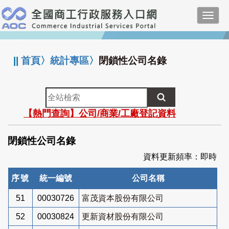
跳
Toggl
到
navig
主
:::
要
內
||
首頁
〉
統計專區
〉
閉鎖性公司名錄
容
全
站
【熱門查詢】公司/商業/工廠登記資料
檢
索
閉鎖性公司名錄
資料更新頻率：即時
序號
統一編號
公司名稱
51
00030726
富茂資本股份有限公司
52
00030824
更新資材股份有限公司