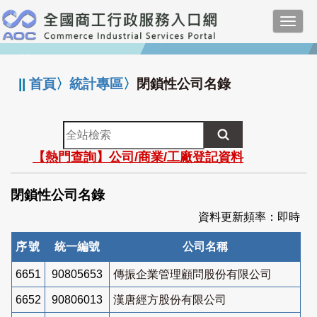
跳
Toggl
到
navig
主
:::
要
內
||
首頁
〉
統計專區
〉
閉鎖性公司名錄
容
全
站
【熱門查詢】公司/商業/工廠登記資料
檢
索
閉鎖性公司名錄
資料更新頻率：即時
序號
統一編號
公司名稱
6651
90805653
傳振企業管理顧問股份有限公司
6652
90806013
漢唐經方股份有限公司