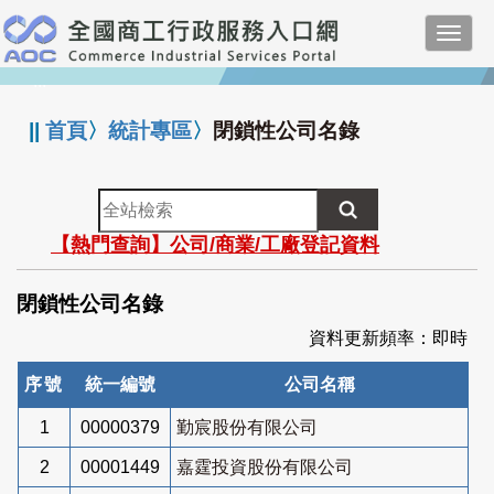
跳
Toggl
到
navig
主
:::
要
內
||
首頁
〉
統計專區
〉
閉鎖性公司名錄
容
全
站
【熱門查詢】公司/商業/工廠登記資料
檢
索
閉鎖性公司名錄
資料更新頻率：即時
序號
統一編號
公司名稱
1
00000379
勤宸股份有限公司
2
00001449
嘉霆投資股份有限公司