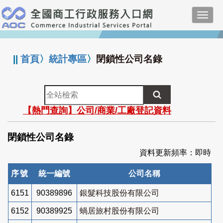
跳
Toggl
到
navig
主
:::
要
內
||
首頁
〉
統計專區
〉
閉鎖性公司名錄
容
全
站
【熱門查詢】公司/商業/工廠登記資料
檢
索
閉鎖性公司名錄
資料更新頻率：即時
序號
統一編號
公司名稱
6151
90389896
銀髮科技股份有限公司
6152
90389925
蝸居旅村股份有限公司