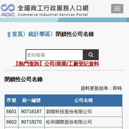
跳
Toggl
到
navig
主
:::
要
內
||
首頁
〉
統計專區
〉
閉鎖性公司名錄
容
全
站
【熱門查詢】公司/商業/工廠登記資料
檢
索
閉鎖性公司名錄
資料更新頻率：即時
序號
統一編號
公司名稱
6601
90718187
穎聯科技股份有限公司
6602
90718270
松和國際股份有限公司