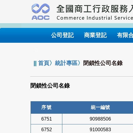
跳
到
主
要
內
公司登記
商業登記
有限
容
:::
||
首頁
〉
統計專區
〉
閉鎖性公司名錄
閉鎖性公司名錄
序號
統一編號
6751
90988506
6752
91000583