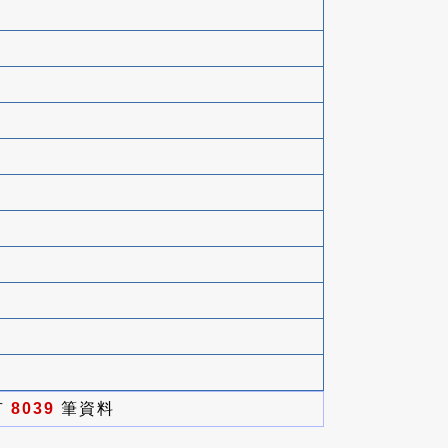
有
8039
筆資料