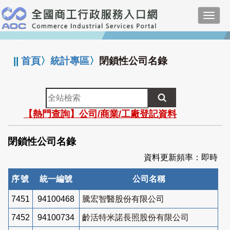
跳
Toggl
到
navig
主
:::
要
內
||
首頁
〉
統計專區
〉
閉鎖性公司名錄
容
全
站
【熱門查詢】公司/商業/工廠登記資料
檢
索
閉鎖性公司名錄
資料更新頻率：即時
序號
統一編號
公司名稱
7451
94100468
騰宏智醫股份有限公司
7452
94100734
齡活特米諾長照股份有限公司