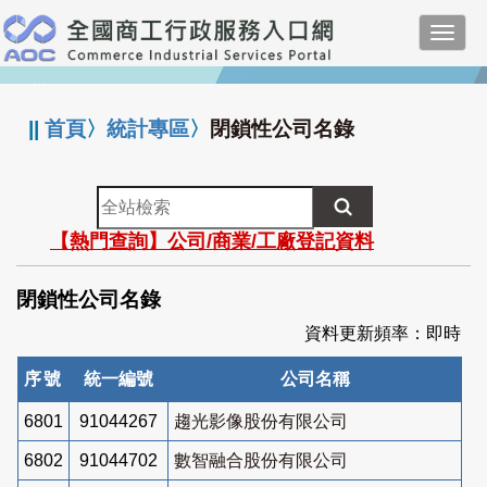
跳
Toggl
到
navig
主
:::
要
內
||
首頁
〉
統計專區
〉
閉鎖性公司名錄
容
全
站
【熱門查詢】公司/商業/工廠登記資料
檢
索
閉鎖性公司名錄
資料更新頻率：即時
序號
統一編號
公司名稱
6801
91044267
趨光影像股份有限公司
6802
91044702
數智融合股份有限公司