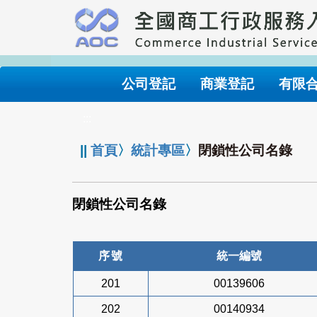
跳
到
主
要
內
公司登記
商業登記
有限
容
:::
||
首頁
〉
統計專區
〉
閉鎖性公司名錄
閉鎖性公司名錄
序號
統一編號
201
00139606
202
00140934