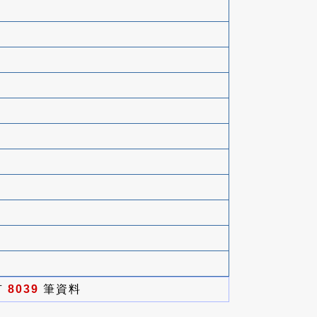
有
8039
筆資料