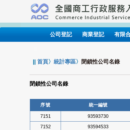
跳
到
主
要
內
公司登記
商業登記
有限
容
:::
||
首頁
〉
統計專區
〉
閉鎖性公司名錄
閉鎖性公司名錄
序號
統一編號
7151
93593730
7152
93594533