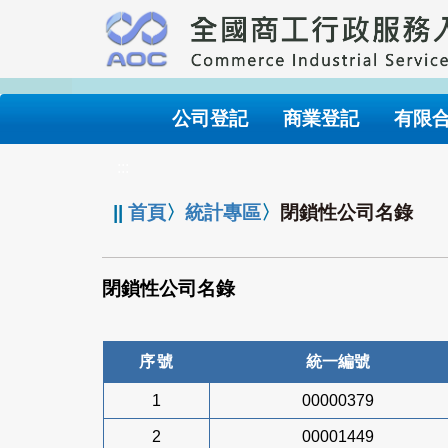
跳
到
主
要
內
公司登記
商業登記
有限
容
:::
||
首頁
〉
統計專區
〉
閉鎖性公司名錄
閉鎖性公司名錄
序號
統一編號
1
00000379
2
00001449