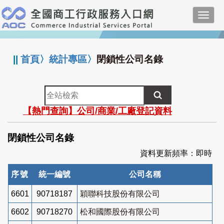
跳
Toggl
到
navig
主
:::
要
內
||
首頁
〉
統計專區
〉
閉鎖性公司名錄
容
全
站
【熱門查詢】公司/商業/工廠登記資料
檢
索
閉鎖性公司名錄
資料更新頻率：即時
序號
統一編號
公司名稱
6601
90718187
穎聯科技股份有限公司
6602
90718270
松和國際股份有限公司