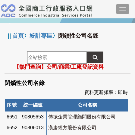
跳
Toggl
到
navig
主
:::
要
內
||
首頁
〉
統計專區
〉
閉鎖性公司名錄
容
全
站
【熱門查詢】公司/商業/工廠登記資料
檢
索
閉鎖性公司名錄
資料更新頻率：即時
序號
統一編號
公司名稱
6651
90805653
傳振企業管理顧問股份有限公司
6652
90806013
漢唐經方股份有限公司