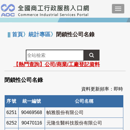
跳
Toggl
到
navig
主
:::
要
內
||
首頁
〉
統計專區
〉
閉鎖性公司名錄
容
全
站
【熱門查詢】公司/商業/工廠登記資料
檢
索
閉鎖性公司名錄
資料更新頻率：即時
序號
統一編號
公司名稱
6251
90469568
幀雅股份有限公司
6252
90470116
元隆生醫科技股份有限公司