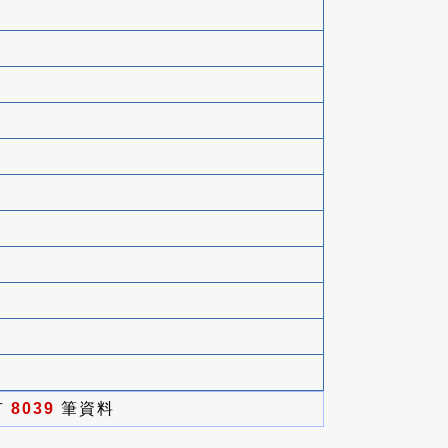
有
8039
筆資料