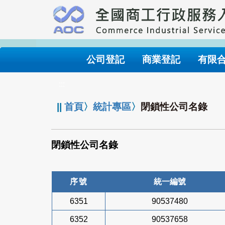
跳
到
主
要
內
公司登記
商業登記
有限
容
:::
||
首頁
〉
統計專區
〉
閉鎖性公司名錄
閉鎖性公司名錄
序號
統一編號
6351
90537480
6352
90537658