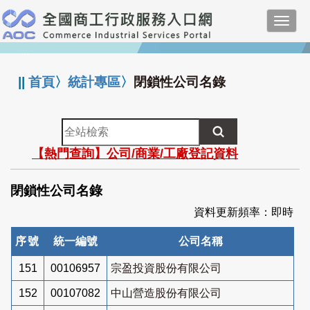
跳
Toggl
到
navig
主
:::
要
內
||
首頁
〉
統計專區
〉
閉鎖性公司名錄
容
全
站
【熱門查詢】公司/商業/工廠登記資料
檢
索
閉鎖性公司名錄
資料更新頻率：即時
序號
統一編號
公司名稱
151
00106957
宗盈投資股份有限公司
152
00107082
中山營造股份有限公司