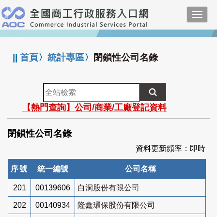
跳
Toggl
到
navig
主
:::
要
內
||
首頁
〉
統計專區
〉
閉鎖性公司名錄
容
全
站
【熱門查詢】公司/商業/工廠登記資料
檢
索
閉鎖性公司名錄
資料更新頻率：即時
序號
統一編號
公司名稱
201
00139606
白洞股份有限公司
202
00140934
隆鑫環保股份有限公司