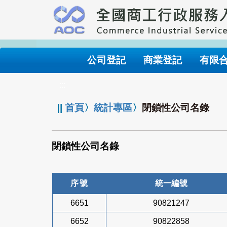
跳
到
主
要
內
公司登記
商業登記
有限
容
:::
||
首頁
〉
統計專區
〉
閉鎖性公司名錄
閉鎖性公司名錄
序號
統一編號
6651
90821247
6652
90822858