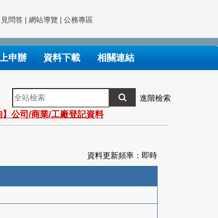
常見問答
|
網站導覽
|
公務專區
上申辦
資料下載
相關連結
全
進階檢索
站
】公司/商業/工廠登記資料
檢
索
資料更新頻率：即時