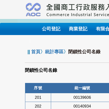
跳
到
主
要
內
公司登記
商業登記
有限
容
:::
||
首頁
〉
統計專區
〉
閉鎖性公司名錄
閉鎖性公司名錄
序號
統一編號
201
00139606
202
00140934