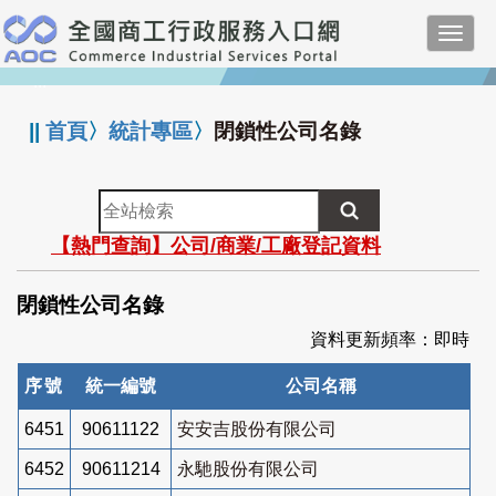
跳
Toggl
到
navig
主
:::
要
內
||
首頁
〉
統計專區
〉
閉鎖性公司名錄
容
全
站
【熱門查詢】公司/商業/工廠登記資料
檢
索
閉鎖性公司名錄
資料更新頻率：即時
序號
統一編號
公司名稱
6451
90611122
安安吉股份有限公司
6452
90611214
永馳股份有限公司