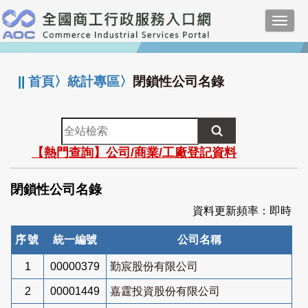
跳
Toggl
到
navig
主
:::
要
內
||
首頁
〉
統計專區
〉
閉鎖性公司名錄
容
全
站
【熱門查詢】公司/商業/工廠登記資料
檢
索
閉鎖性公司名錄
資料更新頻率：即時
序號
統一編號
公司名稱
1
00000379
勤宸股份有限公司
2
00001449
嘉霆投資股份有限公司