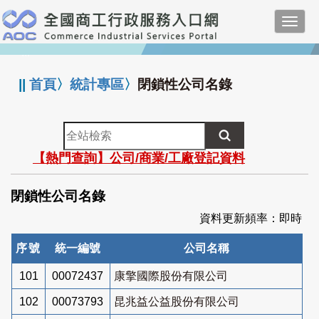
跳
Toggl
到
navig
主
:::
要
內
||
首頁
〉
統計專區
〉
閉鎖性公司名錄
容
全
站
【熱門查詢】公司/商業/工廠登記資料
檢
索
閉鎖性公司名錄
資料更新頻率：即時
序號
統一編號
公司名稱
101
00072437
康擎國際股份有限公司
102
00073793
昆兆益公益股份有限公司