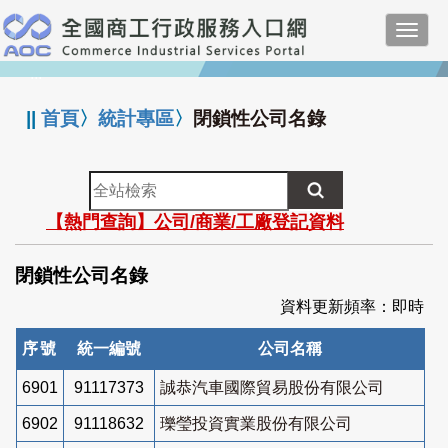
跳
Toggl
到
navig
主
:::
要
內
||
首頁
〉
統計專區
〉
閉鎖性公司名錄
容
全
站
【熱門查詢】公司/商業/工廠登記資料
檢
索
閉鎖性公司名錄
資料更新頻率：即時
序號
統一編號
公司名稱
6901
91117373
誠恭汽車國際貿易股份有限公司
6902
91118632
瓅瑩投資實業股份有限公司