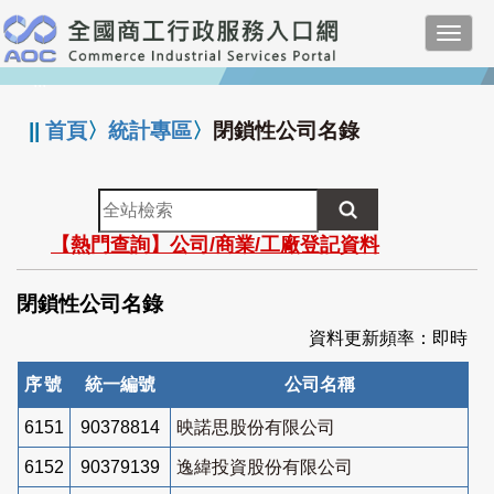
跳
Toggl
到
navig
主
:::
要
內
||
首頁
〉
統計專區
〉
閉鎖性公司名錄
容
全
站
【熱門查詢】公司/商業/工廠登記資料
檢
索
閉鎖性公司名錄
資料更新頻率：即時
序號
統一編號
公司名稱
6151
90378814
映諾思股份有限公司
6152
90379139
逸緯投資股份有限公司