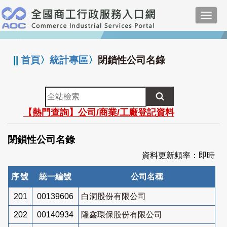
跳
Toggl
到
navig
主
:::
要
內
||
首頁
〉
統計專區
〉
閉鎖性公司名錄
容
全
站
【熱門查詢】公司/商業/工廠登記資料
檢
索
閉鎖性公司名錄
資料更新頻率：即時
序號
統一編號
公司名稱
201
00139606
白洞股份有限公司
202
00140934
隆鑫環保股份有限公司