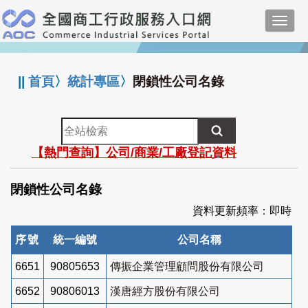
跳
Toggl
到
navig
主
:::
要
內
||
首頁
〉
統計專區
〉
閉鎖性公司名錄
容
全
站
【熱門查詢】公司/商業/工廠登記資料
檢
索
閉鎖性公司名錄
資料更新頻率：即時
序號
統一編號
公司名稱
6651
90805653
傳振企業管理顧問股份有限公司
6652
90806013
漢唐經方股份有限公司