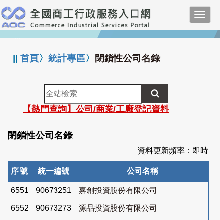
跳
Toggl
到
navig
主
:::
要
內
||
首頁
〉
統計專區
〉
閉鎖性公司名錄
容
全
站
【熱門查詢】公司/商業/工廠登記資料
檢
索
閉鎖性公司名錄
資料更新頻率：即時
序號
統一編號
公司名稱
6551
90673251
嘉創投資股份有限公司
6552
90673273
源品投資股份有限公司