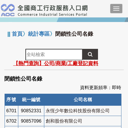
跳
Toggl
到
navig
主
:::
要
內
||
首頁
〉
統計專區
〉
閉鎖性公司名錄
容
全
站
【熱門查詢】公司/商業/工廠登記資料
檢
索
閉鎖性公司名錄
資料更新頻率：即時
序號
統一編號
公司名稱
6701
90852331
永恆少年數位科技股份有限公司
6702
90857096
創和股份有限公司