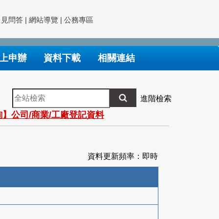
常見問答
|
網站導覽
|
公務專區
上申辦
資料下載
相關連結
全
進階檢索
站
】公司/商業/工廠登記資料
檢
索
資料更新頻率：即時