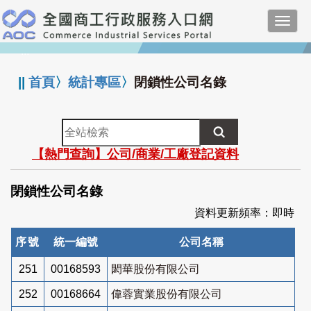
跳
Toggl
到
navig
主
:::
要
內
||
首頁
〉
統計專區
〉
閉鎖性公司名錄
容
全
站
【熱門查詢】公司/商業/工廠登記資料
檢
索
閉鎖性公司名錄
資料更新頻率：即時
序號
統一編號
公司名稱
251
00168593
閎華股份有限公司
252
00168664
偉蓉實業股份有限公司