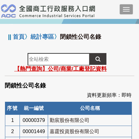
跳
Toggl
到
navig
主
:::
要
內
||
首頁
〉
統計專區
〉
閉鎖性公司名錄
容
全
站
【熱門查詢】公司/商業/工廠登記資料
檢
索
閉鎖性公司名錄
資料更新頻率：即時
序號
統一編號
公司名稱
1
00000379
勤宸股份有限公司
2
00001449
嘉霆投資股份有限公司