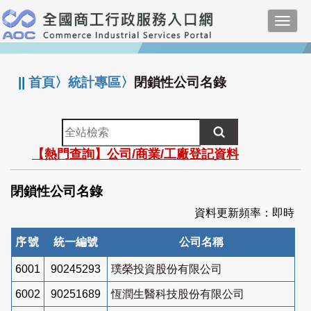
跳
Toggl
到
navig
主
:::
要
內
||
首頁
〉
統計專區
〉
閉鎖性公司名錄
容
全
站
【熱門查詢】公司/商業/工廠登記資料
檢
索
閉鎖性公司名錄
資料更新頻率：即時
序號
統一編號
公司名稱
6001
90245293
璞榮投資股份有限公司
6002
90251689
恆潤生醫科技股份有限公司