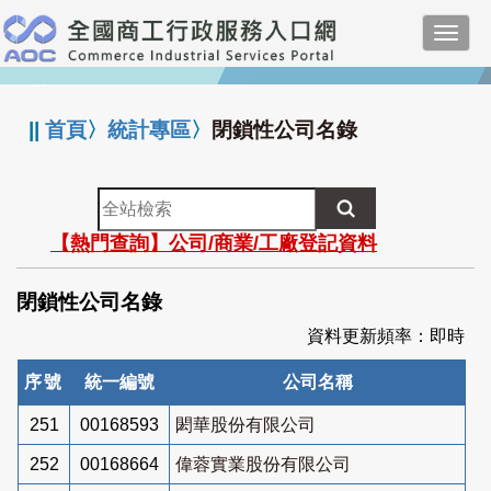
跳
Toggl
到
navig
主
:::
要
內
||
首頁
〉
統計專區
〉
閉鎖性公司名錄
容
全
站
【熱門查詢】公司/商業/工廠登記資料
檢
索
閉鎖性公司名錄
資料更新頻率：即時
序號
統一編號
公司名稱
251
00168593
閎華股份有限公司
252
00168664
偉蓉實業股份有限公司