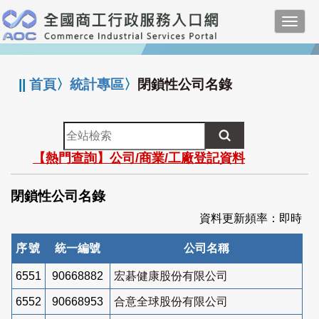
跳
Toggl
到
navig
主
:::
要
內
||
首頁
〉
統計專區
〉
閉鎖性公司名錄
容
全
站
【熱門查詢】公司/商業/工廠登記資料
檢
索
閉鎖性公司名錄
資料更新頻率：即時
序號
統一編號
公司名稱
6551
90668882
宏碁健康股份有限公司
6552
90668953
合意全球股份有限公司