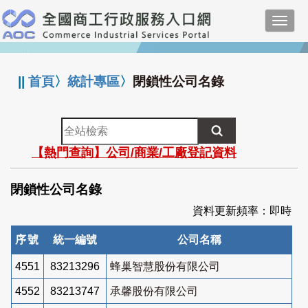
跳
Toggl
到
navig
主
:::
要
內
||
首頁
〉
統計專區
〉
閉鎖性公司名錄
容
全
站
【熱門查詢】公司/商業/工廠登記資料
檢
索
閉鎖性公司名錄
資料更新頻率：即時
序號
統一編號
公司名稱
4551
83213296
蜂巢智慧股份有限公司
4552
83213747
承馨股份有限公司