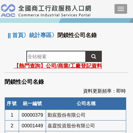
跳
Toggl
到
navig
主
:::
要
內
||
首頁
〉
統計專區
〉
閉鎖性公司名錄
容
全
站
【熱門查詢】公司/商業/工廠登記資料
檢
索
閉鎖性公司名錄
資料更新頻率：即時
序號
統一編號
公司名稱
1
00000379
勤宸股份有限公司
2
00001449
嘉霆投資股份有限公司