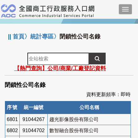
跳
Toggl
到
navig
主
:::
要
內
||
首頁
〉
統計專區
〉
閉鎖性公司名錄
容
全
站
【熱門查詢】公司/商業/工廠登記資料
檢
索
閉鎖性公司名錄
資料更新頻率：即時
序號
統一編號
公司名稱
6801
91044267
趨光影像股份有限公司
6802
91044702
數智融合股份有限公司