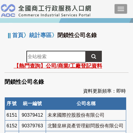
跳
Toggl
到
navig
主
:::
要
內
||
首頁
〉
統計專區
〉
閉鎖性公司名錄
容
全
站
【熱門查詢】公司/商業/工廠登記資料
檢
索
閉鎖性公司名錄
資料更新頻率：即時
序號
統一編號
公司名稱
6151
90379412
未來國際控股股份有限公司
6152
90379763
北醫皇林資產管理顧問股份有限公司