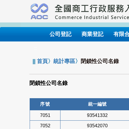
跳
到
主
要
內
公司登記
商業登記
有限
容
:::
||
首頁
〉
統計專區
〉
閉鎖性公司名錄
閉鎖性公司名錄
序號
統一編號
7051
93541332
7052
93542070