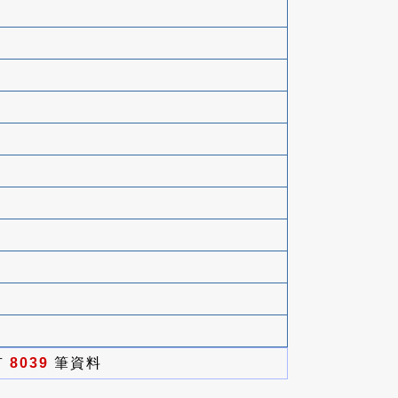
有
8039
筆資料